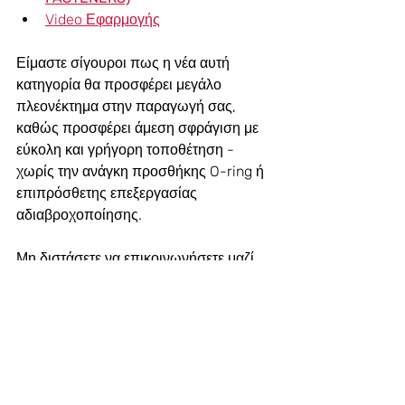
Video Εφαρμογής
Είμαστε σίγουροι πως η νέα αυτή 
κατηγορία θα προσφέρει μεγάλο 
πλεονέκτημα στην παραγωγή σας, 
καθώς προσφέρει άμεση σφράγιση με 
εύκολη και γρήγορη τοποθέτηση - 
χωρίς την ανάγκη προσθήκης O-ring ή 
επιπρόσθετης επεξεργασίας 
αδιαβροχοποίησης.
Μη διστάσετε να επικοινωνήσετε μαζί 
μας για οποιαδήποτε διευκρίνηση.
PEM-Ενημέρωση
IFH
Ingress
Αδιαβροχοποίηση
Νέα