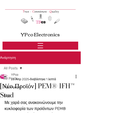
YPco Electronics
Ανάρτηση
All Posts
YPco
All Posts
25 Απρ 2025
διαβάστηκε 1 λεπτά
[Νέο Προϊόν] PEM® IFH™
Προσφορά
Stud
Νέα
Με χαρά σας ανακοινώνουμε την 
κυκλοφορία των προϊόντων PEM® 