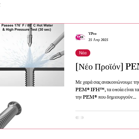
α
YPco
25 Απρ 2025
Νέα
[Νέο Προϊόν] P
Με χαρά σας ανακοινώνουμε τη
PEM® IFH™, τα οποία είναι τα
την PEM® που δημιουργούν...