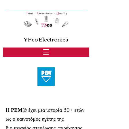
YPco Electronics
PEM® Pennengineering
Η
ΡΕΜ®
έχει μια ιστορία 80+ ετών
ως ο καινοτόμος ηγέτης της
βιομηχανίας στερέωσης, παρέχοντας