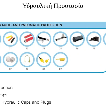
Υδραυλική Προστασία
tection
amps
t Hydraulic Caps and Plugs