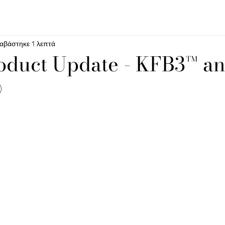
ιαβάστηκε 1 λεπτά
duct Update - KFB3™ a
®