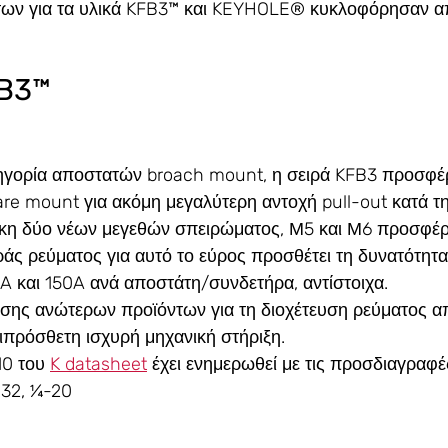
των για τα υλικά KFB3™ και KEYHOLE® κυκλοφόρησαν α
B3™ 
ηγορία αποστατών broach mount, η σειρά KFB3 προσφέρ
are mount για ακόμη μεγαλύτερη αντοχή pull-out κατά τ
κη δύο νέων μεγεθών σπειρώματος, Μ5 και Μ6 προσφέρ
άς ρεύματος για αυτό το εύρος προσθέτει τη δυνατότητα
A και 150A ανά αποστάτη/συνδετήρα, αντίστοιχα.
σης ανώτερων προϊόντων για τη διοχέτευση ρεύματος απ
ιπρόσθετη ισχυρή μηχανική στήριξη.
10 του 
K datasheet
 έχει ενημερωθεί με τις προσδιαγραφές
-32, ¼-20