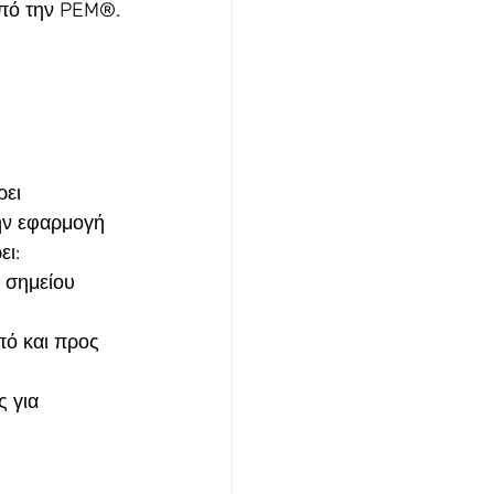
πό την PEM®.
ει 
ην εφαρμογή 
ει:
 σημείου 
ό και προς 
 για 